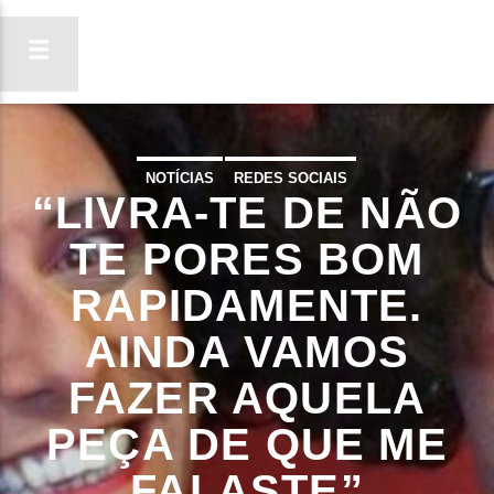
NOTÍCIAS
REDES SOCIAIS
“LIVRA-TE DE NÃO
ON FM
LIGA-TE
TE PORES BOM
RAPIDAMENTE.
AINDA VAMOS
FAZER AQUELA
PEÇA DE QUE ME
FALASTE”