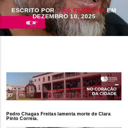
ESCRITO POR
INÊS FERREIRA
EM
FAIXA ATUAL
DEZEMBRO 10, 2025
TÍTULO
ARTISTA
ON FM
Pedro Chagas Freitas lamenta morte de Clara
Pinto Correia.