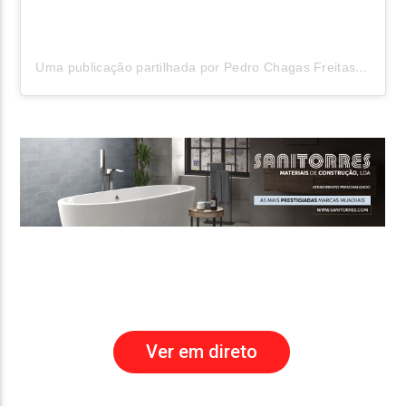
Uma publicação partilhada por Pedro Chagas Freitas (@pedrochagasfreitas)
Ver em direto