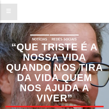
NOTÍCIAS
REDES SOCIAIS
“QUE TRISTE É A
ON FM
LIGA-TE
NOSSA VIDA
QUANDO NOS TIRA
DA VIDA QUEM
NOS AJUDA A
VIVER”