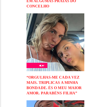
EM ALGUMAS PRAIAS DO
CONCELHO
“ORGULHAS-ME CADA VEZ
MAIS. TRIPLICAS A MINHA
BONDADE. ÉS O MEU MAIOR
AMOR. PARABÉNS FILHA”