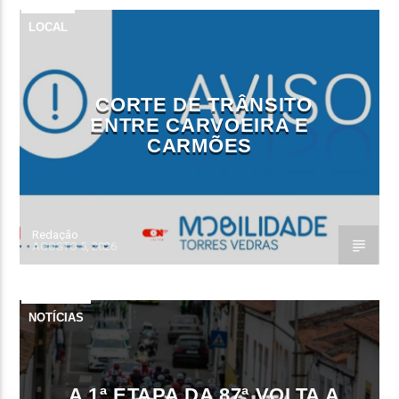
LOCAL
CORTE DE TRÂNSITO
ENTRE CARVOEIRA E
CARMÕES
Redação
AGOSTO 5, 2026
NOTÍCIAS
A 1ª ETAPA DA 87ª VOLTA A