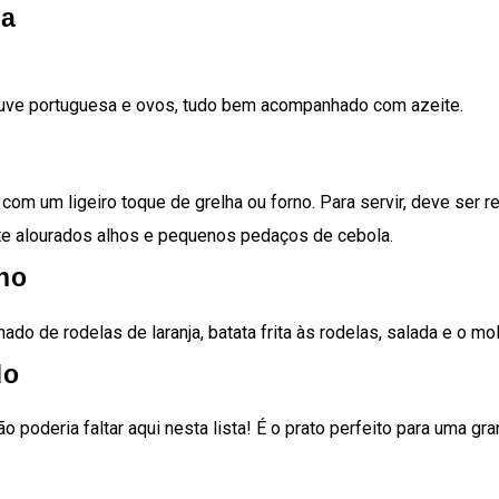
da
ouve portuguesa e ovos, tudo bem acompanhado com azeite.
 com um ligeiro toque de grelha ou forno. Para servir, deve ser 
te alourados alhos e pequenos pedaços de cebola.
no
do de rodelas de laranja, batata frita às rodelas, salada e o mol
do
o poderia faltar aqui nesta lista! É o prato perfeito para uma gr