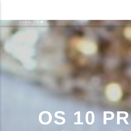
NOTÍCIAS
EVENTO
FAIXA 
ON FM
TÍT
LIGA-TE
ARTIS
OS 10 P