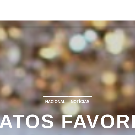
S
VÍDEOS
TORRES VEDRAS
CONT
ATUAL
ULO
TA
NACIONAL
NOTÍCIAS
RATOS FAVOR