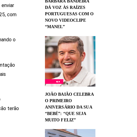
BÁRBARA BANDEIRA
 enviar
DÁ VOZ ÀS RAÍZES
025, com
PORTUGUESAS COM O
NOVO VIDEOCLIPE
“MANEL”
mando o
entação
ais
JOÃO BAIÃO CELEBRA
e
O PRIMEIRO
ANIVERSÁRIO DA SUA
ção terão
“BEBÉ”: “QUE SEJA
MUITO FELIZ”