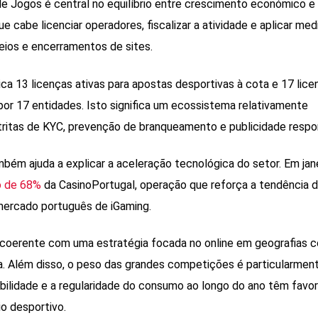
e Jogos é central no equilíbrio entre crescimento económico e
 cabe licenciar operadores, fiscalizar a atividade e aplicar med
queios e encerramentos de sites.
ica 13 licenças ativas para apostas desportivas à cota e 17 lice
 por 17 entidades. Isto significa um ecossistema relativamente
estritas de KYC, prevenção de branqueamento e publicidade respo
mbém ajuda a explicar a aceleração tecnológica do setor. Em jane
o de 68%
da CasinoPortugal, operação que reforça a tendência 
 mercado português de iGaming.
 coerente com uma estratégia focada no online em geografias 
. Além disso, o peso das grandes competições é particularmente
bilidade e a regularidade do consumo ao longo do ano têm favo
o desportivo.