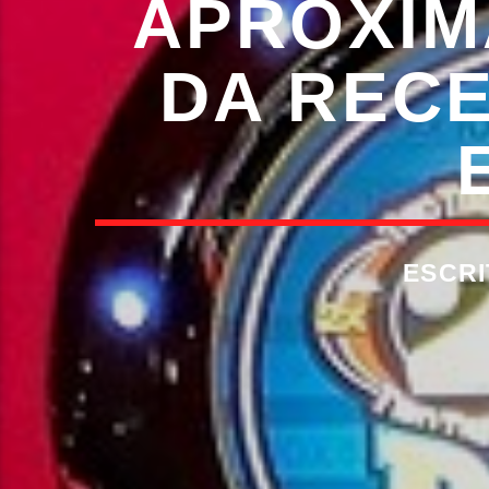
APROXIM
DA RECE
ESCR