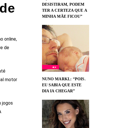
 de
DESISTIRAM, PODEM
TER A CERTEZA QUE A
MINHA MÃE FICOU”
o online,
re de
até
pal motor
NUNO MARKL: “POIS.
EU SABIA QUE ESTE
DIA IA CHEGAR”
 jogos
A