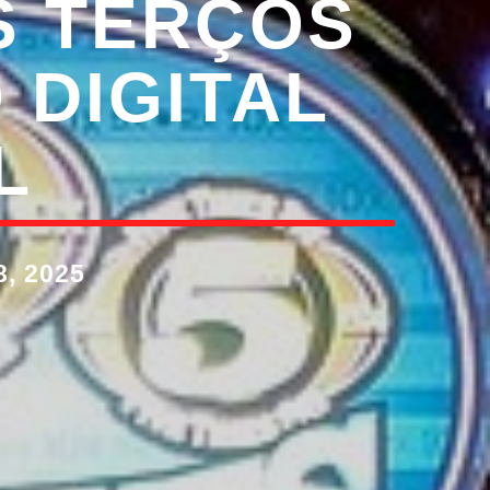
S TERÇOS
 DIGITAL
L
, 2025