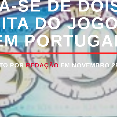
A-SE DE DOI
ITA DO JOGO
EM PORTUGA
ITO POR
REDAÇÃO
EM NOVEMBRO 28