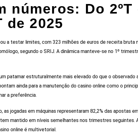
m números: Do 2ºT
T de 2025
ou a testar limites, com 323 milhões de euros de receita bruta n
omólogo, segundo o SRIJ. A dinâmica manteve-se no 1º trimest
 um patamar estruturalmente mais elevado do que o observado 
pontam ainda para a manutenção do casino online como o princi
ar a preferência.
o, as jogadas em máquinas representaram 82,2% das apostas em
e tem mantido em níveis semelhantes nos trimestres seguintes. 
ino online é multivetorial.