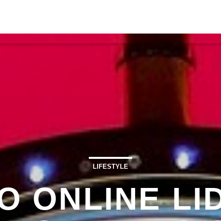
S
VÍDEOS
TORRES VEDRAS
CONT
ATUAL
ULO
TA
LIFESTYLE
O ONLINE LI