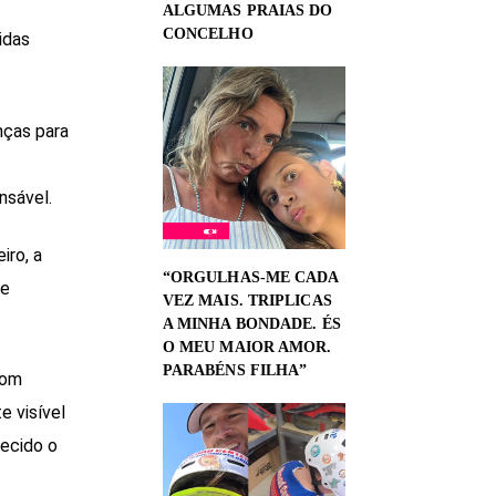
ALGUMAS PRAIAS DO
CONCELHO
idas
nças para
nsável.
iro, a
“ORGULHAS-ME CADA
de
VEZ MAIS. TRIPLICAS
A MINHA BONDADE. ÉS
O MEU MAIOR AMOR.
PARABÉNS FILHA”
com
 visível
recido o