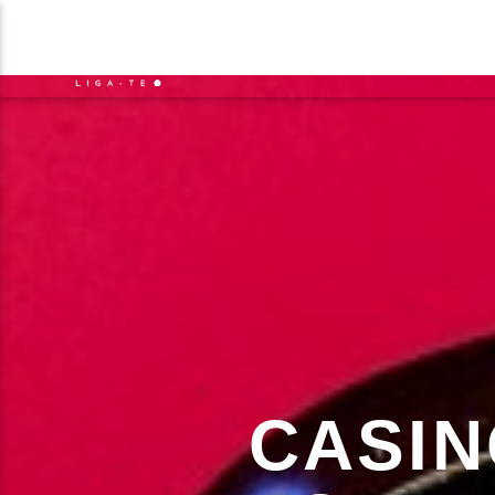
NOTÍCIAS
EVENTO
FAIXA 
ON FM
TÍT
LIGA-TE
ARTIS
CASIN