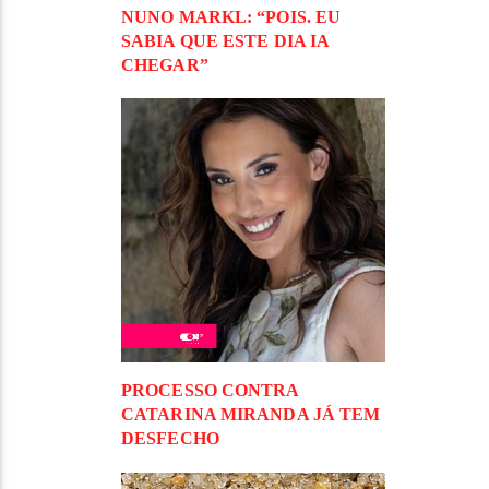
NUNO MARKL: “POIS. EU
SABIA QUE ESTE DIA IA
CHEGAR”
PROCESSO CONTRA
CATARINA MIRANDA JÁ TEM
DESFECHO