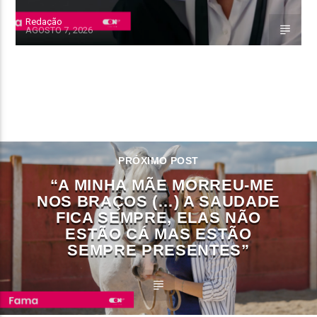
Redação
AGOSTO 7, 2026
CONTINUE LENDO
PRÓXIMO POST
“A MINHA MÃE MORREU-ME
NOS BRAÇOS (…) A SAUDADE
FICA SEMPRE, ELAS NÃO
ESTÃO CÁ MAS ESTÃO
SEMPRE PRESENTES”