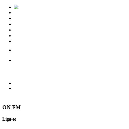
Notícias
Eventos
Vídeos
Torres Vedras
Contactos
ON FM
Liga-te