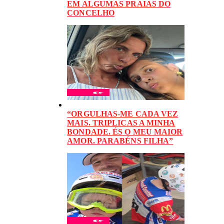
EM ALGUMAS PRAIAS DO
CONCELHO
“ORGULHAS-ME CADA VEZ
MAIS. TRIPLICAS A MINHA
BONDADE. ÉS O MEU MAIOR
AMOR. PARABÉNS FILHA”