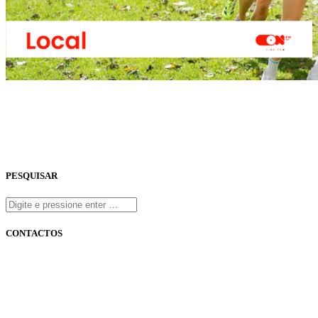
PESQUISAR
CONTACTOS
onfm.pt
261 322 318
geral@onfm.pt