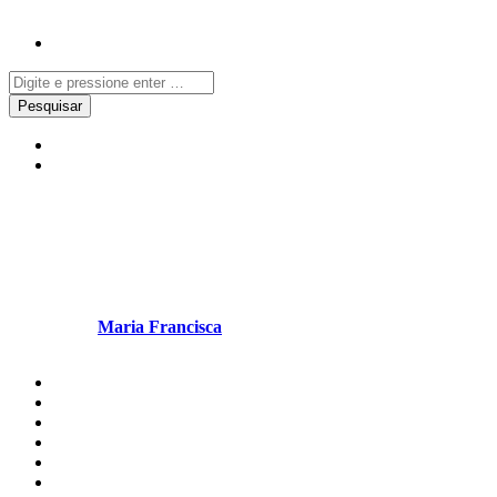
Notícias
Redes Sociais
“Hoje acordei com muitas
saudades tuas!”
Escrito por
Maria Francisca
em Novembro 7, 2025