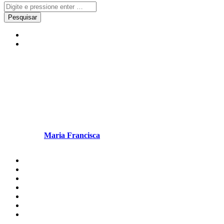
Notícias
Redes Sociais
“Estes últimos dias têm sido
muito difíceis (…) Até sempre
querido amigo!”
Escrito por
Maria Francisca
em Novembro 7, 2025