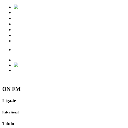
Notícias
Eventos
Vídeos
Torres Vedras
Contactos
ON FM
Liga-te
Faixa Atual
Título