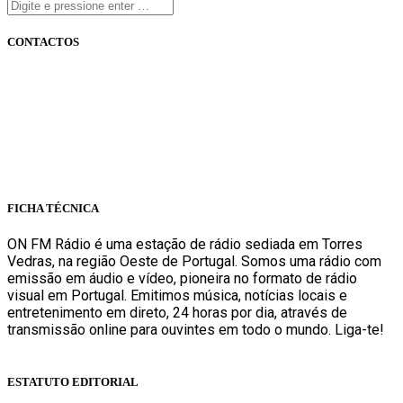
CONTACTOS
onfm.pt
261 322 318
geral@onfm.pt
Rua Ana Maria Bastos, Bloco 1, Lojas 7 e 8 - Torres Vedras
FICHA TÉCNICA
ON FM Rádio é uma estação de rádio sediada em Torres
Vedras, na região Oeste de Portugal. Somos uma rádio com
emissão em áudio e vídeo, pioneira no formato de rádio
visual em Portugal. Emitimos música, notícias locais e
entretenimento em direto, 24 horas por dia, através de
transmissão online para ouvintes em todo o mundo. Liga-te!
Sabe mais
ESTATUTO EDITORIAL