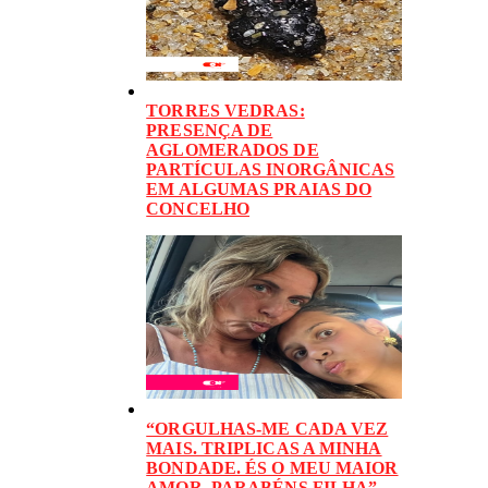
TORRES VEDRAS:
PRESENÇA DE
AGLOMERADOS DE
PARTÍCULAS INORGÂNICAS
EM ALGUMAS PRAIAS DO
CONCELHO
“ORGULHAS-ME CADA VEZ
MAIS. TRIPLICAS A MINHA
BONDADE. ÉS O MEU MAIOR
AMOR. PARABÉNS FILHA”