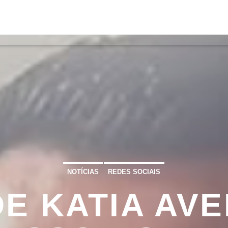
S
VÍDEOS
TORRES VEDRAS
CONT
ATUAL
ULO
TA
NOTÍCIAS
REDES SOCIAIS
DE KATIA AVE