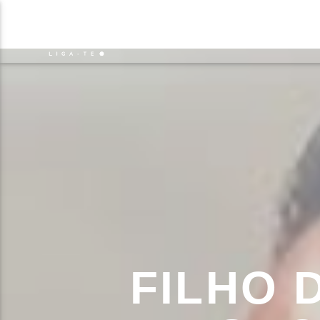
NOTÍCIAS
EVENTO
FAIXA 
ON FM
TÍT
LIGA-TE
ARTIS
FILHO 