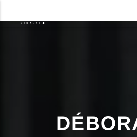
NOTÍCIAS
EVENTO
FAIXA 
ON FM
TÍT
LIGA-TE
ARTIS
DÉBOR