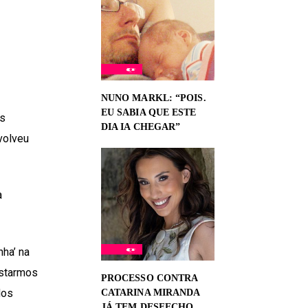
NUNO MARKL: “POIS.
EU SABIA QUE ESTE
as
DIA IA CHEGAR”
volveu
a
ha’ na
ustarmos
PROCESSO CONTRA
dos
CATARINA MIRANDA
JÁ TEM DESFECHO