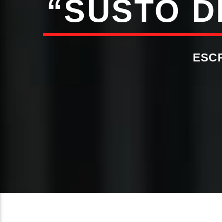
“SUSTO D
ESC