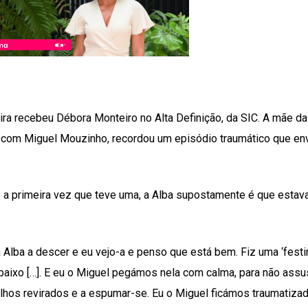
eira recebeu Débora Monteiro no Alta Definição, da SIC. A mãe d
ão com Miguel Mouzinho, recordou um episódio traumático que en
 e a primeira vez que teve uma, a Alba supostamente é que estav
 Alba a descer e eu vejo-a e penso que está bem. Fiz uma ‘festin
ra baixo […]. E eu o Miguel pegámos nela com calma, para não ass
s olhos revirados e a espumar-se. Eu o Miguel ficámos traumatiza