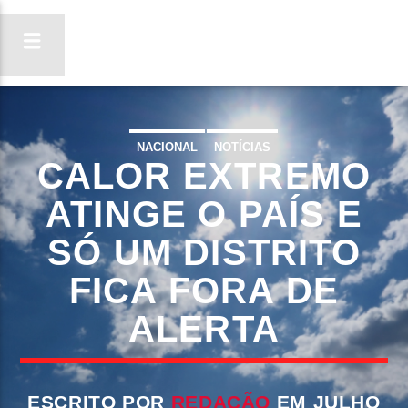
NACIONAL
NOTÍCIAS
CALOR EXTREMO
ON FM
LIGA-TE
ATINGE O PAÍS E
SÓ UM DISTRITO
FICA FORA DE
ALERTA
ESCRITO POR
REDAÇÃO
EM JULHO