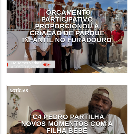
ORÇAMENTO
PARTICIPATIVO
PROPORCIONOU A
CRIAÇÃO DE PARQUE
INFANTIL NO FURADOURO
CM Torres Vedras
AGOSTO 6, 2026
NOTÍCIAS
C4 PEDRO PARTILHA
NOVOS MOMENTOS COM A
FILHA BEBÉ