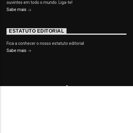
ouvintes em todo o mundo. Liga-te!
Sabe mais
ESTATUTO EDITORIAL
Fica a conhecer o nosso estatuto editorial
Sabe mais
© 2023 On Fm, Todos os direitos reservados. Por
Slingshot
NOTÍCIAS
EVENTOS
VÍDEOS
CONTACTOS