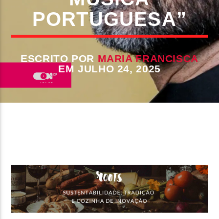
PORTUGUESA”
FAIXA ATUAL
TÍTULO
ARTISTA
ESCRITO POR
MARIA FRANCISCA
EM JULHO 24, 2025
ON FM