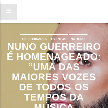
CELEBRIDADES
EVENTOS
NOTÍCIAS
NUNO GUERREIRO
ON FM
LIGA-TE
É HOMENAGEADO:
“UMA DAS
MAIORES VOZES
DE TODOS OS
TEMPOS DA
MÚSICA