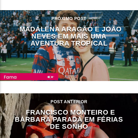
CONTINUE LENDO
PRÓXIMO POST
MADALENA ARAGÃO E JOÃO
NEVES EM MAIS UMA
AVENTURA TROPICAL
POST ANTERIOR
FRANCISCO MONTEIRO E
BÁRBARA PARADA EM FÉRIAS
DE SONHO