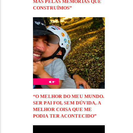
MAS PELAS MEMÓRIAS QUE
CONSTRUÍMOS”
“O MELHOR DO MEU MUNDO.
SER PAI FOI, SEM DÚVIDA, A
MELHOR COISA QUE ME
PODIA TER ACONTECIDO”