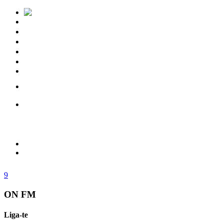
Notícias
Eventos
Vídeos
Torres Vedras
Contactos
ON FM
Liga-te