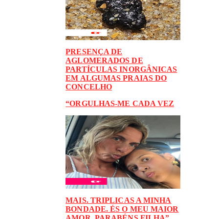
PRESENÇA DE
AGLOMERADOS DE
PARTÍCULAS INORGÂNICAS
EM ALGUMAS PRAIAS DO
CONCELHO
“ORGULHAS-ME CADA VEZ
MAIS. TRIPLICAS A MINHA
BONDADE. ÉS O MEU MAIOR
AMOR. PARABÉNS FILHA”