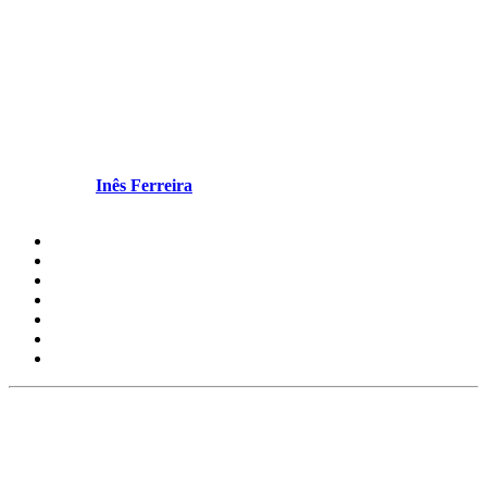
“O Lonô começou a
transformar-se na própria
mãe”
Escrito por
Inês Ferreira
em Julho 17, 2025