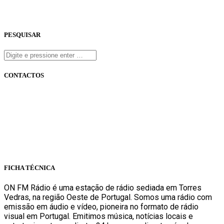
PESQUISAR
CONTACTOS
onfm.pt
261 322 318
geral@onfm.pt
Rua Ana Maria Bastos, Bloco 1, Lojas 7 e 8 - Torres Vedras
FICHA TÉCNICA
ON FM Rádio é uma estação de rádio sediada em Torres
Vedras, na região Oeste de Portugal. Somos uma rádio com
emissão em áudio e vídeo, pioneira no formato de rádio
visual em Portugal. Emitimos música, notícias locais e