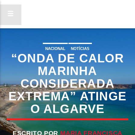
NACIONAL
NOTÍCIAS
“ONDA DE CALOR
ON FM
LIGA-TE
MARINHA
CONSIDERADA
EXTREMA” ATINGE
O ALGARVE
ESCRITO POR
MARIA FRANCISCA