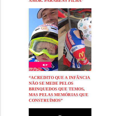
AMOR. PARABÉNS FILHA”
“ACREDITO QUE A INFÂNCIA
NÃO SE MEDE PELOS
BRINQUEDOS QUE TEMOS,
MAS PELAS MEMÓRIAS QUE
CONSTRUÍMOS”