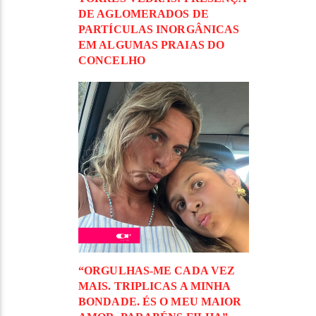
DE AGLOMERADOS DE
PARTÍCULAS INORGÂNICAS
EM ALGUMAS PRAIAS DO
CONCELHO
“ORGULHAS-ME CADA VEZ
MAIS. TRIPLICAS A MINHA
BONDADE. ÉS O MEU MAIOR