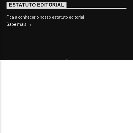
ESTATUTO EDITORIAL
Fica a conhecer o nosso estatuto editorial
Sabe mais
© 2023 On Fm, Todos os direitos reservados. Por
Slingshot
NOTÍCIAS
EVENTOS
VÍDEOS
CONTACTOS