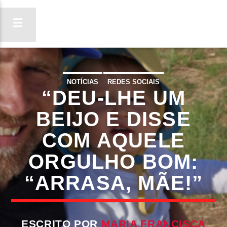
NOTÍCIAS
REDES SOCIAIS
“DEU-LHE UM
ON FM
LIGA-TE
BEIJO E DISSE
COM AQUELE
ORGULHO BOM:
“ARRASA, MÃE!”
ESCRITO POR
MARIA FRANCISCA