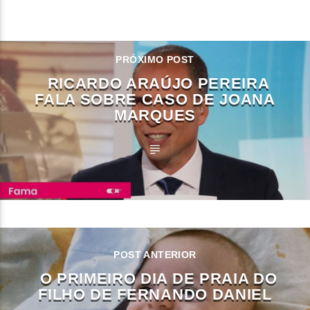
CONTINUE LENDO
PRÓXIMO POST
RICARDO ARAÚJO PEREIRA
FALA SOBRE CASO DE JOANA
MARQUES
POST ANTERIOR
O PRIMEIRO DIA DE PRAIA DO
FILHO DE FERNANDO DANIEL