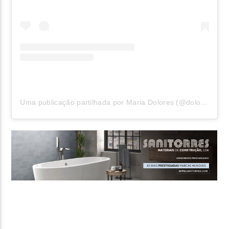
Uma publicação partilhada por Maria Dolores (@doloresaveiroofficial)