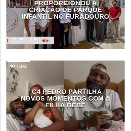
PROPORCIONOU A
CRIAÇÃO DE PARQUE
INFANTIL NO FURADOURO
CM Torres Vedras
AGOSTO 6, 2026
NOTÍCIAS
C4 PEDRO PARTILHA
NOVOS MOMENTOS COM A
FILHA BEBÉ