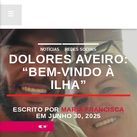
NOTÍCIAS
REDES SOCIAIS
DOLORES AVEIRO:
ON FM
LIGA-TE
“BEM-VINDO À
ILHA”
ESCRITO POR
MARIA FRANCISCA
EM JUNHO 30, 2025