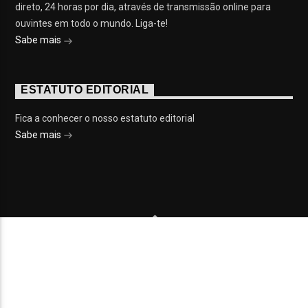
direto, 24 horas por dia, através de transmissão online para
ouvintes em todo o mundo. Liga-te!
Sabe mais
ESTATUTO EDITORIAL
Fica a conhecer o nosso estatuto editorial
Sabe mais
© 2023 On Fm, Todos os direitos reservados. Por
Slingshot
NOTÍCIAS
EVENTOS
VÍDEOS
CONTACTOS