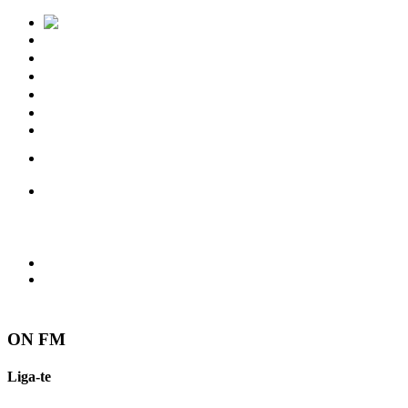
Notícias
Eventos
Vídeos
Torres Vedras
Contactos
ON FM
Liga-te