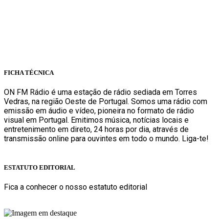
onfm.pt
261 322 318
geral@onfm.pt
Rua Ana Maria Bastos, Bloco 1, Lojas 7 e 8 - Torres Vedras
FICHA TÉCNICA
ON FM Rádio é uma estação de rádio sediada em Torres
Vedras, na região Oeste de Portugal. Somos uma rádio com
emissão em áudio e vídeo, pioneira no formato de rádio
visual em Portugal. Emitimos música, notícias locais e
entretenimento em direto, 24 horas por dia, através de
transmissão online para ouvintes em todo o mundo. Liga-te!
Sabe mais
ESTATUTO EDITORIAL
Fica a conhecer o nosso estatuto editorial
Sabe mais