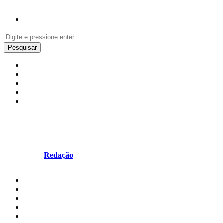
Celebridades
Mundo
Música
Notícias
Redes Sociais
Dua Lipa está noiva
Escrito por
Redação
em Junho 14, 2025