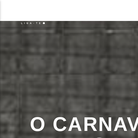
NOTÍCIAS
EVENTO
FAIXA 
ON FM
TÍT
LIGA-TE
ARTIS
O CARNAV