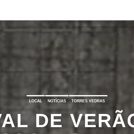
S
VÍDEOS
TORRES VEDRAS
CONT
ATUAL
ULO
TA
LOCAL
NOTÍCIAS
TORRES VEDRAS
AL DE VERÃ