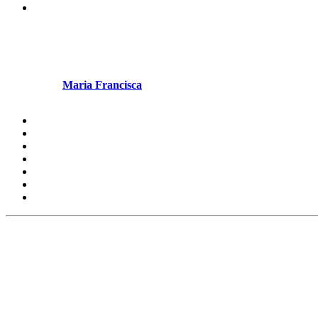
Redes Sociais
Marco Costa: “Ajudem me Pais! 
Escrito por
Maria Francisca
em Junho 11, 2025