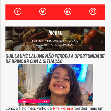
FAIXA ATUAL
TÍTULO
ARTISTA
G
UILLAUME LALUNG NÃO PERDEU A OPORTUNIDADE
DE BRINCAR COM A SITUAÇÃO.
ON FM
Lôno, o filho mais velho de
Rita Pereira
‘perdeu’ mais um