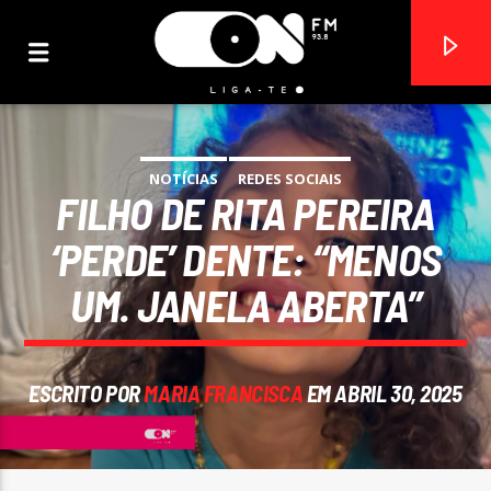
NOTÍCIAS
REDES SOCIAIS
FILHO DE RITA PEREIRA
ON FM
LIGA-TE
‘PERDE’ DENTE: “MENOS
UM. JANELA ABERTA”
ESCRITO POR
MARIA FRANCISCA
EM ABRIL 30, 2025