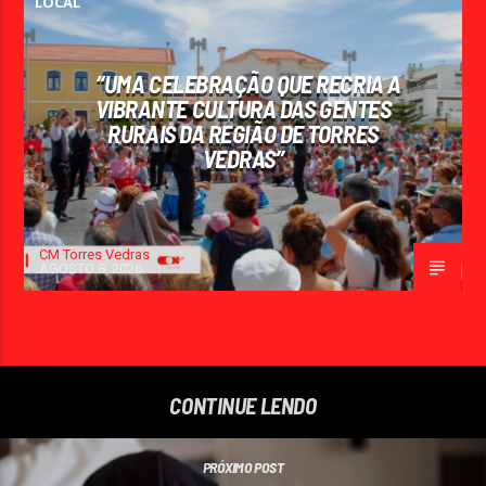
LOCAL
“UMA CELEBRAÇÃO QUE RECRIA A
VIBRANTE CULTURA DAS GENTES
RURAIS DA REGIÃO DE TORRES
VEDRAS”
CM Torres Vedras
AGOSTO 8, 2026
CONTINUE LENDO
PRÓXIMO POST