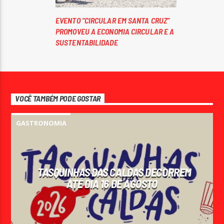
EVENTO “CIRCULAR EM SANTA CRUZ”
PROMOVEU A ECONOMIA CIRCULAR E A
SUSTENTABILIDADE
VOCÊ TAMBÉM PODE GOSTAR
GASTRONOMIA
TASQUINHAS DAS CALDAS DECORREM
ATÉ DIA 16 DE AGOSTO