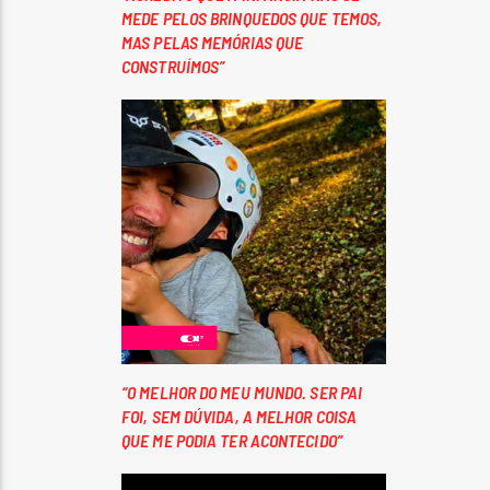
MEDE PELOS BRINQUEDOS QUE TEMOS,
MAS PELAS MEMÓRIAS QUE
CONSTRUÍMOS”
“O MELHOR DO MEU MUNDO. SER PAI
FOI, SEM DÚVIDA, A MELHOR COISA
QUE ME PODIA TER ACONTECIDO”