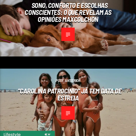
SONO, CONFORTO E ESCOLHAS
CONSCIENTES: O QUE REVELAM AS
OPINIÕES MAXCOLCHON
POST ANTERIOR
“CAROLINA PATROCÍNIO” JÁ TEM DATA DE
ESTREIA