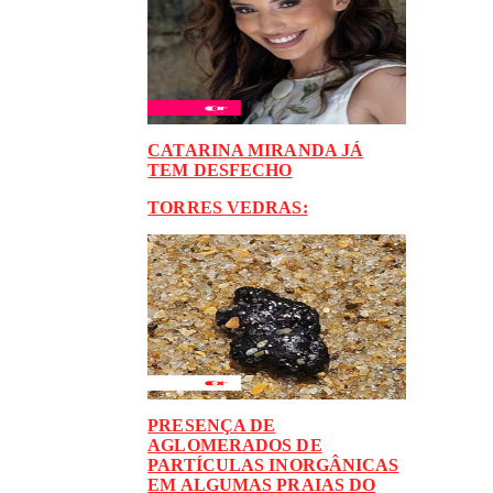
CATARINA MIRANDA JÁ
TEM DESFECHO
TORRES VEDRAS:
PRESENÇA DE
AGLOMERADOS DE
PARTÍCULAS INORGÂNICAS
EM ALGUMAS PRAIAS DO