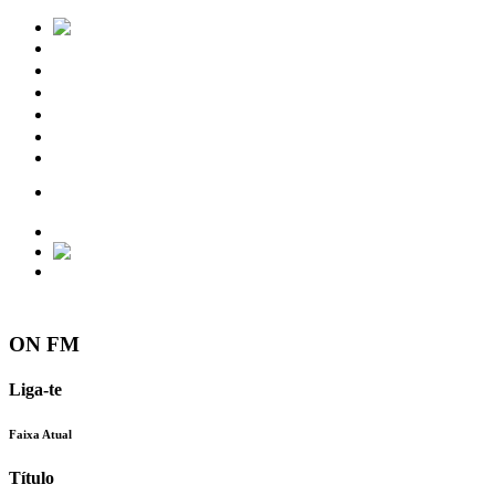
Notícias
Eventos
Vídeos
Torres Vedras
Contactos
ON FM
Liga-te
Faixa Atual
Título