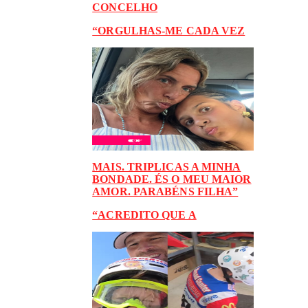
CONCELHO
“ORGULHAS-ME CADA VEZ
MAIS. TRIPLICAS A MINHA
BONDADE. ÉS O MEU MAIOR
AMOR. PARABÉNS FILHA”
“ACREDITO QUE A