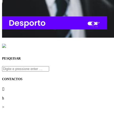
PESQUISAR
CONTACTOS
onfm.pt
261 322 318
geral@onfm.pt