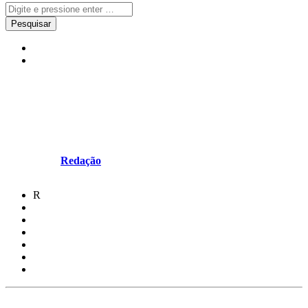
Desporto
Notícias
“Não vai haver outra pessoa
igual”
Escrito por
Redação
em Abril 11, 2025