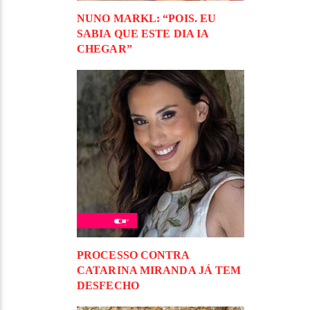
NUNO MARKL: “POIS. EU
SABIA QUE ESTE DIA IA
CHEGAR”
PROCESSO CONTRA
CATARINA MIRANDA JÁ TEM
DESFECHO