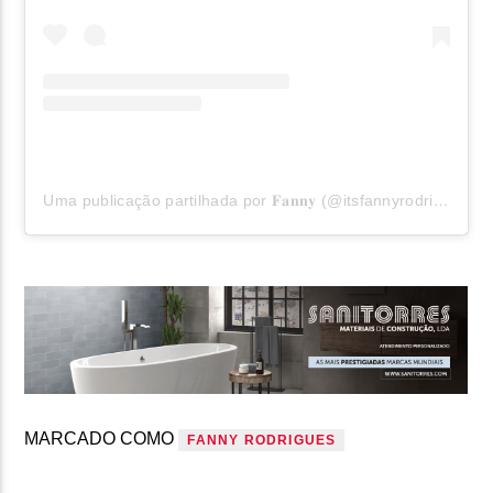
Uma publicação partilhada por 𝐅𝐚𝐧𝐧𝐲 (@itsfannyrodrigues)
MARCADO COMO
FANNY RODRIGUES