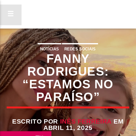
NOTÍCIAS
REDES SOCIAIS
FANNY
ON FM
LIGA-TE
RODRIGUES:
“ESTAMOS NO
PARAÍSO”
ESCRITO POR
INÊS FERREIRA
EM
ABRIL 11, 2025