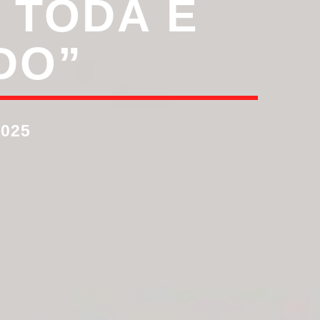
 TODA E
DO”
2025