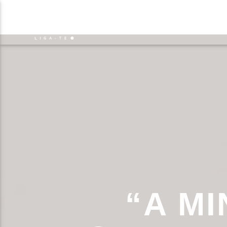
NOTÍCIAS
EVENTO
FAIXA 
ON FM
TÍT
LIGA-TE
ARTIS
“A M