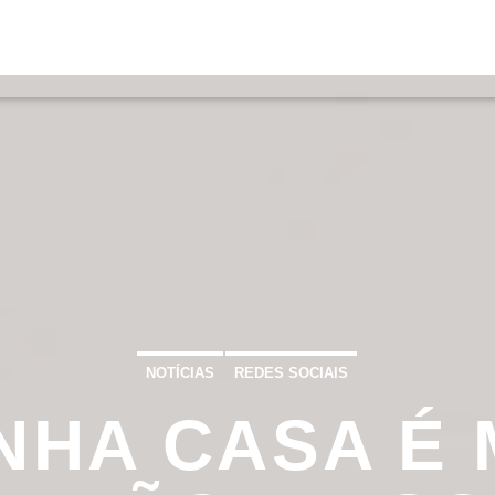
S
VÍDEOS
TORRES VEDRAS
CONT
ATUAL
ULO
TA
NOTÍCIAS
REDES SOCIAIS
INHA CASA É 