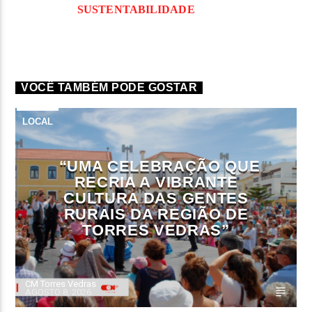
SUSTENTABILIDADE
VOCÊ TAMBÉM PODE GOSTAR
LOCAL
“UMA CELEBRAÇÃO QUE
RECRIA A VIBRANTE
CULTURA DAS GENTES
RURAIS DA REGIÃO DE
TORRES VEDRAS”
CM Torres Vedras
AGOSTO 8, 2026