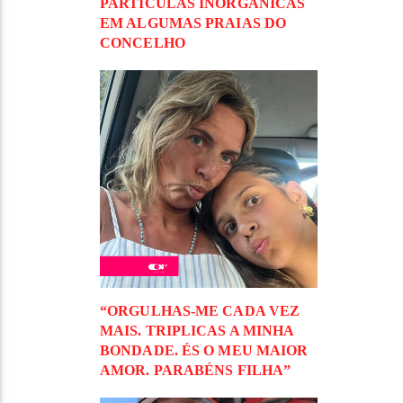
PARTÍCULAS INORGÂNICAS
EM ALGUMAS PRAIAS DO
CONCELHO
“ORGULHAS-ME CADA VEZ
MAIS. TRIPLICAS A MINHA
BONDADE. ÉS O MEU MAIOR
AMOR. PARABÉNS FILHA”