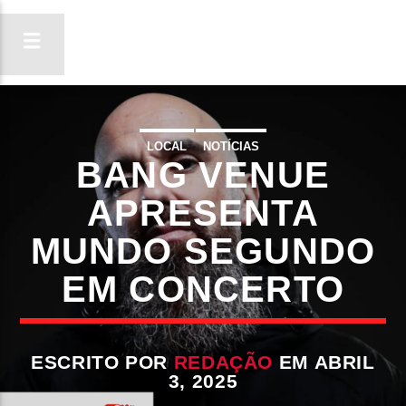
LOCAL
NOTÍCIAS
BANG VENUE
ON FM
LIGA-TE
APRESENTA
MUNDO SEGUNDO
EM CONCERTO
ESCRITO POR
REDAÇÃO
EM ABRIL
3, 2025