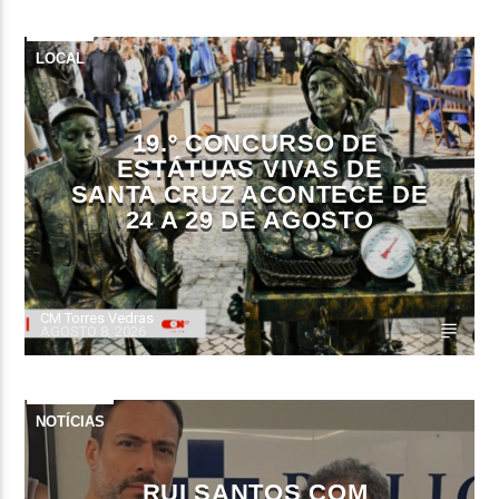
LOCAL
19.º CONCURSO DE
ESTÁTUAS VIVAS DE
SANTA CRUZ ACONTECE DE
24 A 29 DE AGOSTO
CM Torres Vedras
AGOSTO 8, 2026
NOTÍCIAS
RUI SANTOS COM