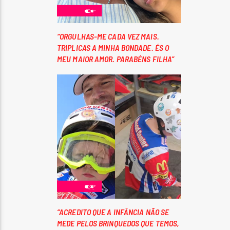
“ORGULHAS-ME CADA VEZ MAIS.
TRIPLICAS A MINHA BONDADE. ÉS O
MEU MAIOR AMOR. PARABÉNS FILHA”
“ACREDITO QUE A INFÂNCIA NÃO SE
MEDE PELOS BRINQUEDOS QUE TEMOS,