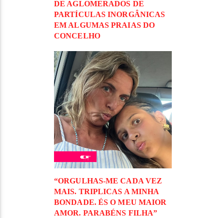
DE AGLOMERADOS DE
PARTÍCULAS INORGÂNICAS
EM ALGUMAS PRAIAS DO
CONCELHO
“ORGULHAS-ME CADA VEZ
MAIS. TRIPLICAS A MINHA
BONDADE. ÉS O MEU MAIOR
AMOR. PARABÉNS FILHA”