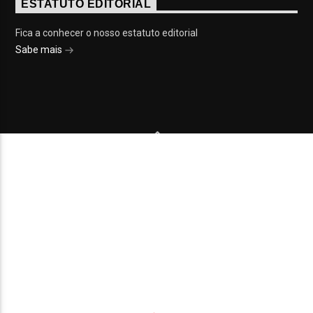
ESTATUTO EDITORIAL
Fica a conhecer o nosso estatuto editorial
Sabe mais
© 2023 On Fm, Todos os direitos reservados. Por
Slingshot
NOTÍCIAS
EVENTOS
VÍDEOS
CONTACTOS