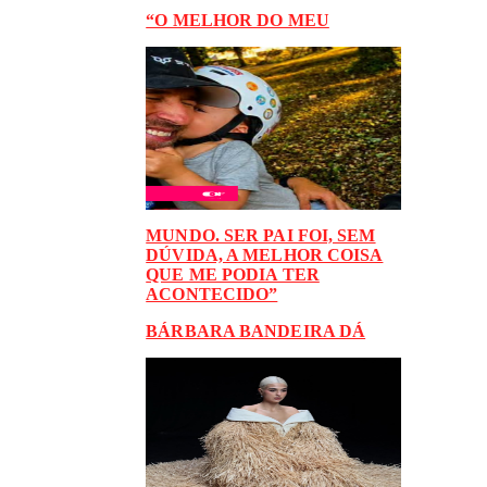
“O MELHOR DO MEU
MUNDO. SER PAI FOI, SEM
DÚVIDA, A MELHOR COISA
QUE ME PODIA TER
ACONTECIDO”
BÁRBARA BANDEIRA DÁ