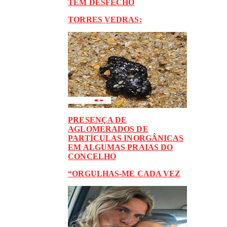
TEM DESFECHO
TORRES VEDRAS:
PRESENÇA DE
AGLOMERADOS DE
PARTÍCULAS INORGÂNICAS
EM ALGUMAS PRAIAS DO
CONCELHO
“ORGULHAS-ME CADA VEZ