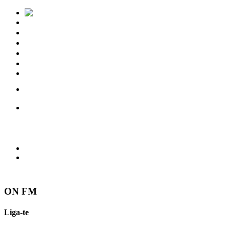
Notícias
Eventos
Vídeos
Torres Vedras
Contactos
ON FM
Liga-te