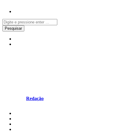
Música
Notícias
Eurovisão: Portugal em queda
nas apostas após vitória
surpreendente dos NAPA
Escrito por
Redação
em Março 12, 2025