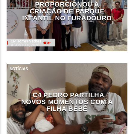
PROPORCIONOU A
CRIAÇÃO DE PARQUE
INFANTIL NO FURADOURO
CM Torres Vedras
AGOSTO 6, 2026
NOTÍCIAS
C4 PEDRO PARTILHA
NOVOS MOMENTOS COM A
FILHA BEBÉ