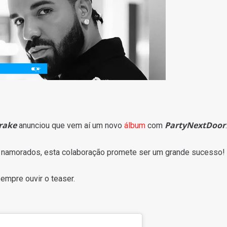
rake
PartyNextDoor
anunciou que vem aí um novo
álbum
com
.
s namorados, esta colaboração promete ser um grande sucesso!
empre ouvir o teaser.