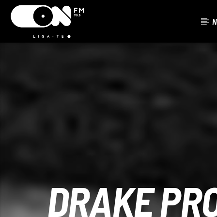
N
FAIXA ATU
ON FM
TÍTUL
LIGA-TE
ARTISTA
DRAKE PR