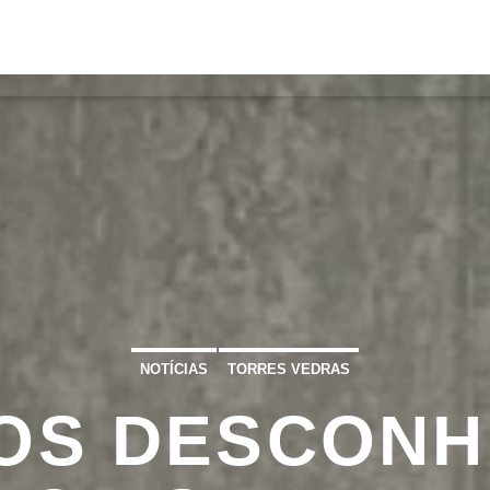
S
VÍDEOS
TORRES VEDRAS
CONT
ATUAL
ULO
TA
NOTÍCIAS
TORRES VEDRAS
OS DESCONH