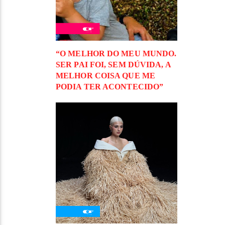
“O MELHOR DO MEU MUNDO.
SER PAI FOI, SEM DÚVIDA, A
MELHOR COISA QUE ME
PODIA TER ACONTECIDO”