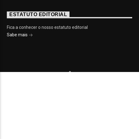
ESTATUTO EDITORIAL
Fica a conhecer o nosso estatuto editorial
Sabe mais
© 2023 On Fm, Todos os direitos reservados. Por
Slingshot
NOTÍCIAS
EVENTOS
VÍDEOS
CONTACTOS