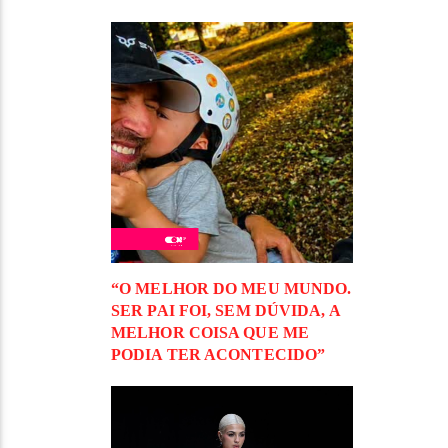
“O MELHOR DO MEU MUNDO.
SER PAI FOI, SEM DÚVIDA, A
MELHOR COISA QUE ME
PODIA TER ACONTECIDO”