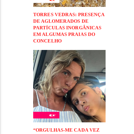
TORRES VEDRAS: PRESENÇA
DE AGLOMERADOS DE
PARTÍCULAS INORGÂNICAS
EM ALGUMAS PRAIAS DO
CONCELHO
“ORGULHAS-ME CADA VEZ