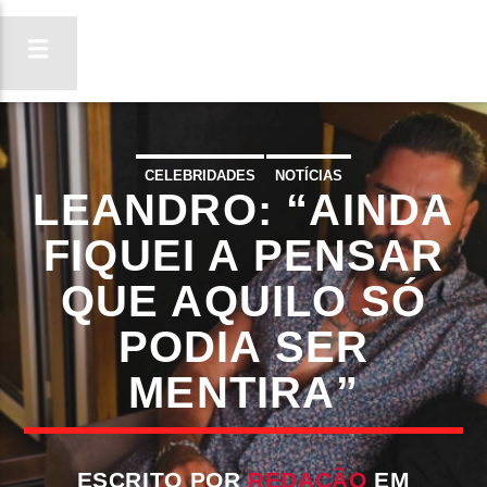
CELEBRIDADES
NOTÍCIAS
LEANDRO: “AINDA
ON FM
LIGA-TE
FIQUEI A PENSAR
QUE AQUILO SÓ
PODIA SER
MENTIRA”
ESCRITO POR
REDAÇÃO
EM