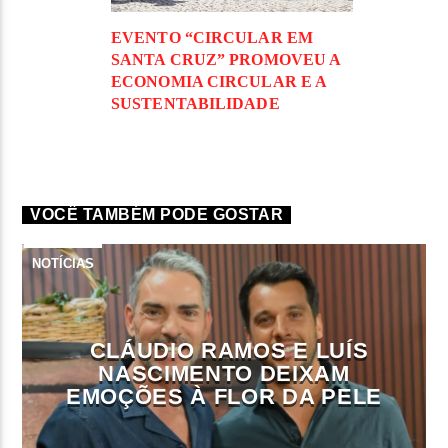
EVENTO “CIRCULAR EM
SANTA CRUZ” PROMOVEU A
ECONOMIA CIRCULAR E A
SUSTENTABILIDADE
VOCÊ TAMBÉM PODE GOSTAR
NOTÍCIAS
CLÁUDIO RAMOS E LUÍS
NASCIMENTO DEIXAM
EMOÇÕES À FLOR DA PELE