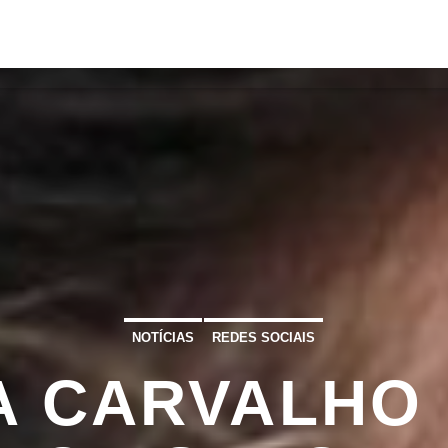
S
VÍDEOS
TORRES VEDRAS
CONT
ATUAL
ULO
TA
NOTÍCIAS
REDES SOCIAIS
A CARVALHO 