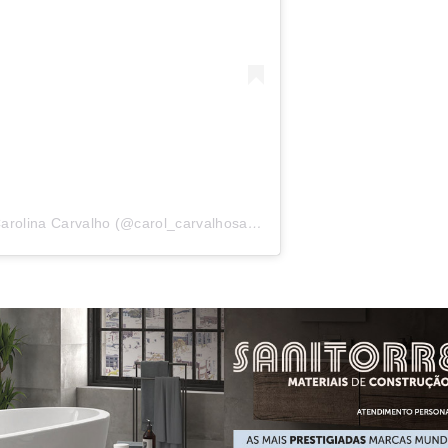
Uma publicação compartilhada por Carolina Carvalho (@carol_carvalhosantos)