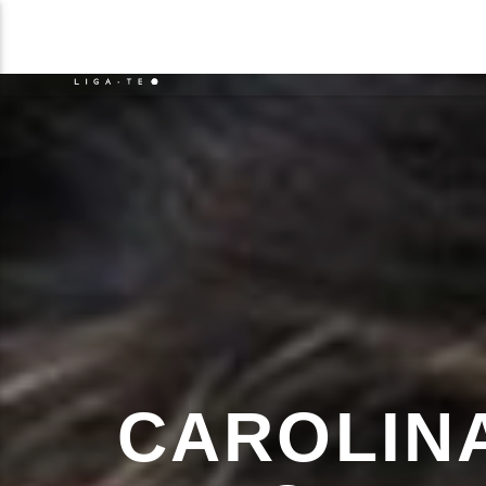
NOTÍCIAS
EVENTO
FAIXA 
ON FM
TÍT
LIGA-TE
ARTIS
CAROLIN