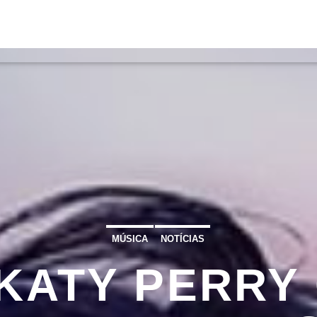
S
VÍDEOS
TORRES VEDRAS
CONT
ATUAL
ULO
TA
MÚSICA
NOTÍCIAS
 KATY PERRY