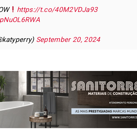
NOW
https://t.co/40M2VDJa93
/NpNuOL6RWA
katyperry)
September 20, 2024