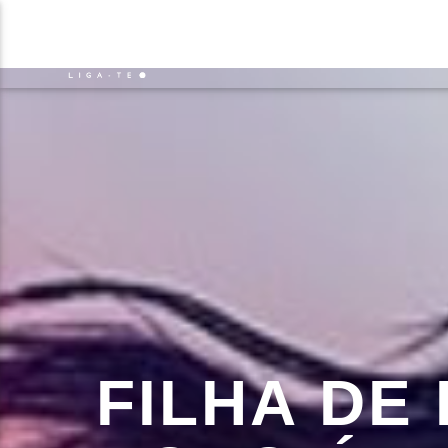
NOTÍCIAS
EVENTO
FAIXA 
ON FM
TÍT
LIGA-TE
ARTIS
FILHA DE