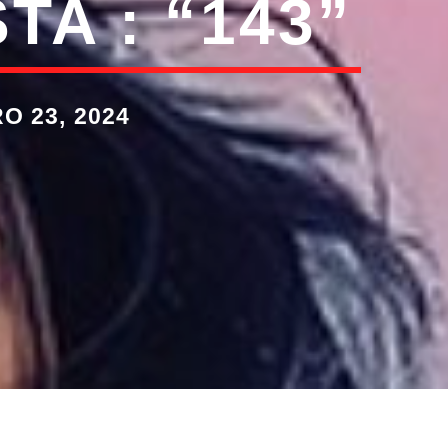
A : “143”
 23, 2024