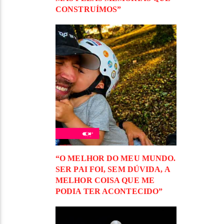
CONSTRUÍMOS”
“O MELHOR DO MEU MUNDO.
SER PAI FOI, SEM DÚVIDA, A
MELHOR COISA QUE ME
PODIA TER ACONTECIDO”