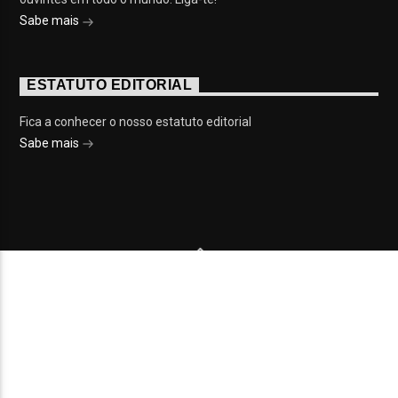
Sabe mais
ESTATUTO EDITORIAL
Fica a conhecer o nosso estatuto editorial
Sabe mais
© 2023 On Fm, Todos os direitos reservados. Por
Slingshot
NOTÍCIAS
EVENTOS
VÍDEOS
CONTACTOS