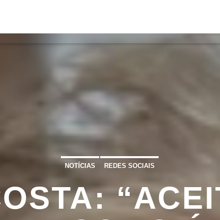
S
VÍDEOS
TORRES VEDRAS
CONT
ATUAL
ULO
TA
NOTÍCIAS
REDES SOCIAIS
OSTA: “ACEI