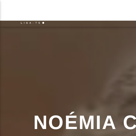
NOTÍCIAS
EVENTO
FAIXA 
ON FM
TÍT
LIGA-TE
ARTIS
NOÉMIA C