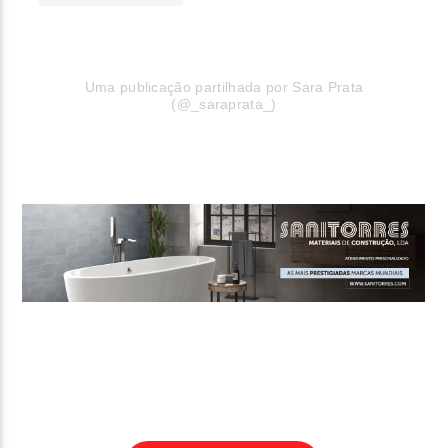
Uma publicação partilhada por Sara Prata
(@_saraprata_)