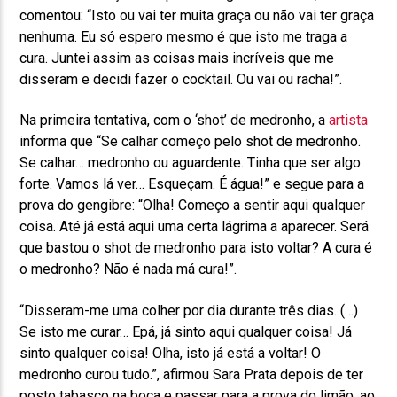
comentou: “Isto ou vai ter muita graça ou não vai ter graça
nenhuma. Eu só espero mesmo é que isto me traga a
cura. Juntei assim as coisas mais incríveis que me
disseram e decidi fazer o cocktail. Ou vai ou racha!”.
Na primeira tentativa, com o ‘shot’ de medronho, a
artista
informa que “Se calhar começo pelo shot de medronho.
Se calhar… medronho ou aguardente. Tinha que ser algo
forte. Vamos lá ver… Esqueçam. É água!” e segue para a
prova do gengibre: “Olha! Começo a sentir aqui qualquer
coisa. Até já está aqui uma certa lágrima a aparecer. Será
que bastou o shot de medronho para isto voltar? A cura é
o medronho? Não é nada má cura!”.
“Disseram-me uma colher por dia durante três dias. (…)
Se isto me curar… Epá, já sinto aqui qualquer coisa! Já
sinto qualquer coisa! Olha, isto já está a voltar! O
medronho curou tudo.”, afirmou Sara Prata depois de ter
posto tabasco na boca e passar para a prova do limão, ao