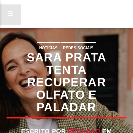
NOTÍCIAS
REDES SOCIAIS
SARA PRATA
ON FM
LIGA-TE
TENTA
RECUPERAR
OLFATO E
PALADAR
ESCRITO POR
REDAÇÃO
EM