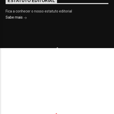
ESTATUTO EDITORIAL
Fica a conhecer o nosso estatuto editorial
Sabe mais
© 2023 On Fm, Todos os direitos reservados. Por
Slingshot
NOTÍCIAS
EVENTOS
VÍDEOS
CONTACTOS