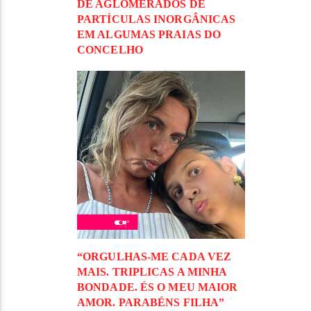
DE AGLOMERADOS DE
PARTÍCULAS INORGÂNICAS
EM ALGUMAS PRAIAS DO
CONCELHO
“ORGULHAS-ME CADA VEZ
MAIS. TRIPLICAS A MINHA
BONDADE. ÉS O MEU MAIOR
AMOR. PARABÉNS FILHA”