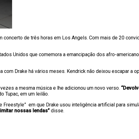
z um concerto de três horas em Los Angels. Com mais de 20 con
stados Unidos que comemora a emancipação dos afro-americanos 
a com Drake há vários meses. Kendrick não deixou escapar a opo
nco vezes a mesma música e lhe adicionou um novo verso.
“Devolv
o Tupac, em um leilão.
 Freestyle” em que Drake usou inteligência artificial para simu
imitar nossas lendas”
disse.