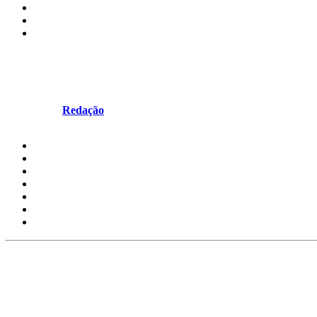
Mundo
Música
Notícias
A guerra entre Kendrick Lamar 
Escrito por
Redação
em Junho 20, 2024