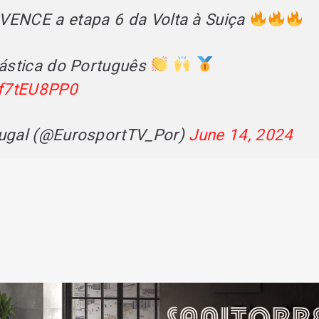
VENCE a etapa 6 da Volta à Suiça
tástica do Português
Kf7tEU8PP0
tugal (@EurosportTV_Por)
June 14, 2024