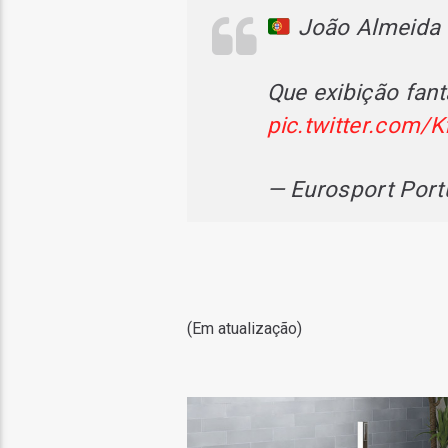
João Almeida 
Que exibição fan
pic.twitter.com/
— Eurosport Por
(Em atualização)