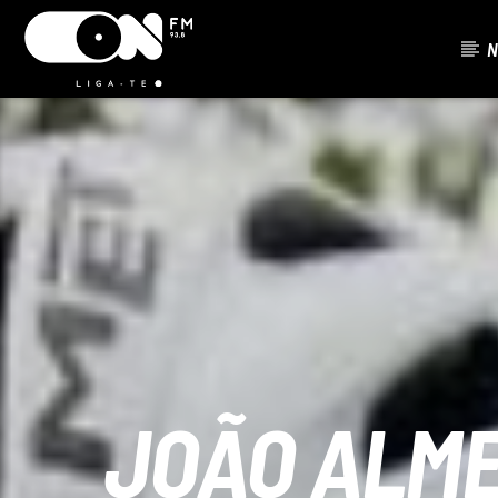
N
FAIXA ATU
ON FM
TÍTUL
LIGA-TE
ARTISTA
JOÃO ALME