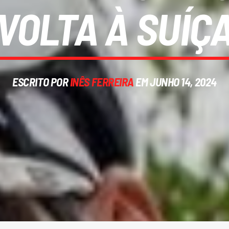
VOLTA À SUÍÇ
ESCRITO POR
INÊS FERREIRA
EM JUNHO 14, 2024