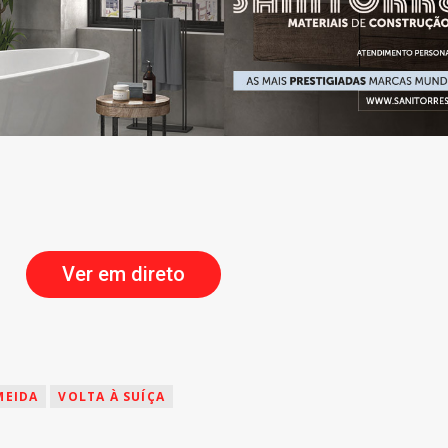
Ver em direto
MEIDA
VOLTA À SUÍÇA