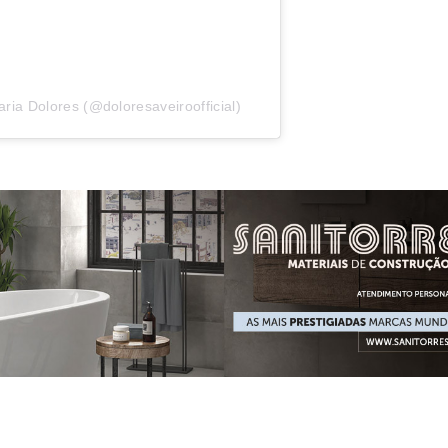
ria Dolores (@doloresaveiroofficial)