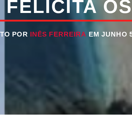
 FELICITA O
ITO POR
INÊS FERREIRA
EM JUNHO 5