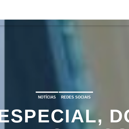
S
VÍDEOS
TORRES VEDRAS
CONT
ATUAL
ULO
TA
NOTÍCIAS
REDES SOCIAIS
 ESPECIAL, 