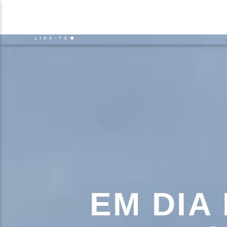
NOTÍCIAS
EVENTO
FAIXA 
ON FM
TÍT
LIGA-TE
ARTIS
EM DIA