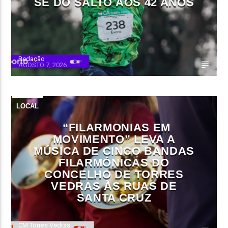
SE DO SALTO AOS 42 ANOS
Redação
AGOSTO 7, 2026
LOCAL
“FILARMONIAS EM
MOVIMENTO” LEVA A
MÚSICA DE CINCO BANDAS
FILARMÓNICAS DO
CONCELHO DE TORRES
VEDRAS ÀS RUAS DE
SANTA CRUZ
CM Torres Vedras