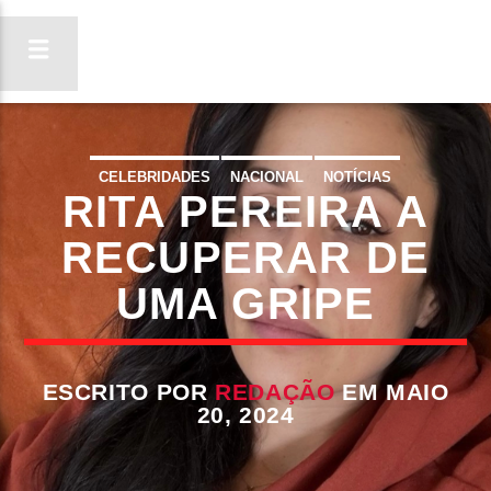
CELEBRIDADES
NACIONAL
NOTÍCIAS
RITA PEREIRA A
ON FM
REDES SOCIAIS
LIGA-TE
RECUPERAR DE
UMA GRIPE
ESCRITO POR
REDAÇÃO
EM MAIO
20, 2024