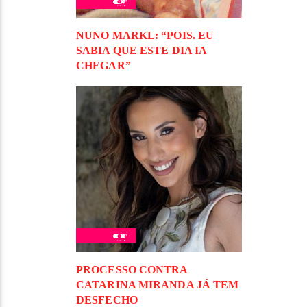
NUNO MARKL: “POIS. EU
SABIA QUE ESTE DIA IA
CHEGAR”
PROCESSO CONTRA
CATARINA MIRANDA JÁ TEM
DESFECHO