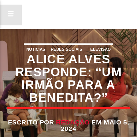
NOTÍCIAS
REDES SOCIAIS
TELEVISÃO
ALICE ALVES
ON FM
LIGA-TE
RESPONDE: “UM
IRMÃO PARA A
BENEDITA?”
ESCRITO POR
REDAÇÃO
EM MAIO 5,
2024