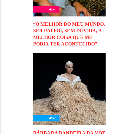
“O MELHOR DO MEU MUNDO.
SER PAI FOI, SEM DÚVIDA, A
MELHOR COISA QUE ME
PODIA TER ACONTECIDO”
BÁRBARA BANDEIRA DÁ VOZ