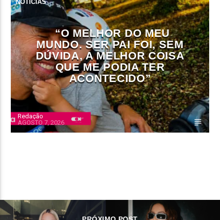
NOTÍCIAS
“O MELHOR DO MEU
MUNDO. SER PAI FOI, SEM
DÚVIDA, A MELHOR COISA
QUE ME PODIA TER
ACONTECIDO”
Redação
AGOSTO 7, 2026
CONTINUE LENDO
PRÓXIMO POST