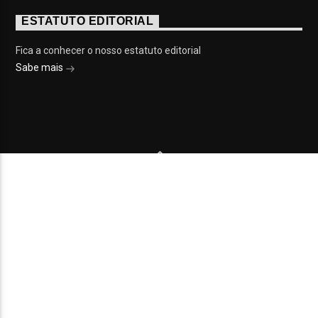
ESTATUTO EDITORIAL
Fica a conhecer o nosso estatuto editorial
Sabe mais
© 2023 On Fm, Todos os direitos reservados. Por
Slingshot
NOTÍCIAS
EVENTOS
VÍDEOS
CONTACTOS