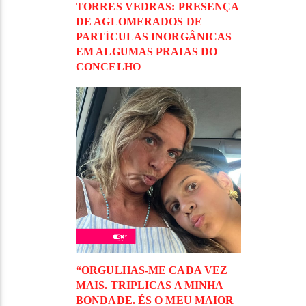
TORRES VEDRAS: PRESENÇA
DE AGLOMERADOS DE
PARTÍCULAS INORGÂNICAS
EM ALGUMAS PRAIAS DO
CONCELHO
“ORGULHAS-ME CADA VEZ
MAIS. TRIPLICAS A MINHA
BONDADE. ÉS O MEU MAIOR