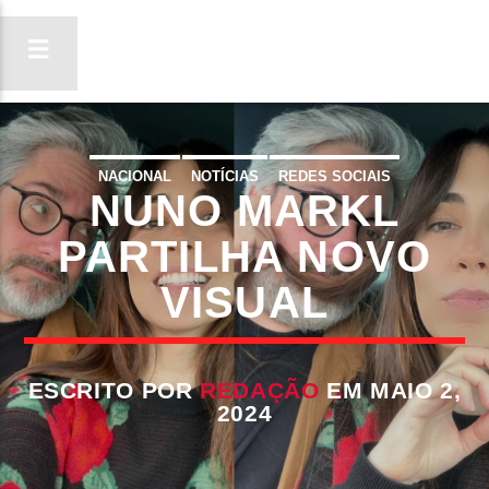
NACIONAL
NOTÍCIAS
REDES SOCIAIS
NUNO MARKL
ON FM
LIGA-TE
PARTILHA NOVO
VISUAL
ESCRITO POR
REDAÇÃO
EM MAIO 2,
2024