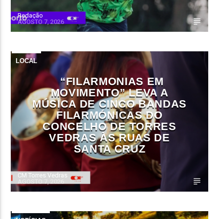
Redação
AGOSTO 7, 2026
LOCAL
“FILARMONIAS EM
MOVIMENTO” LEVA A
MÚSICA DE CINCO BANDAS
FILARMÓNICAS DO
CONCELHO DE TORRES
VEDRAS ÀS RUAS DE
SANTA CRUZ
CM Torres Vedras
AGOSTO 7, 2026