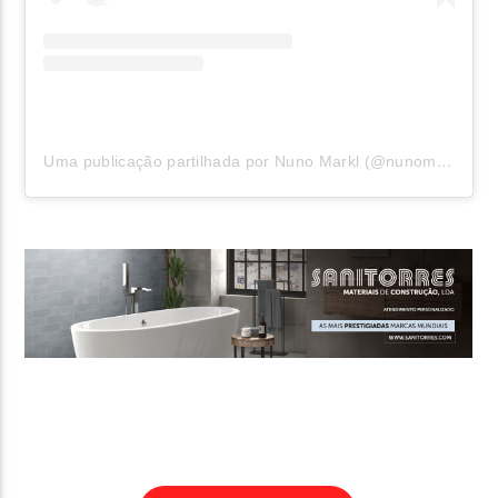
Uma publicação partilhada por Nuno Markl (@nunomarkl)