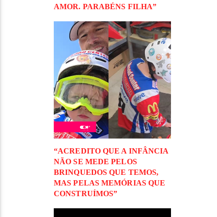
AMOR. PARABÉNS FILHA”
“ACREDITO QUE A INFÂNCIA
NÃO SE MEDE PELOS
BRINQUEDOS QUE TEMOS,
MAS PELAS MEMÓRIAS QUE
CONSTRUÍMOS”