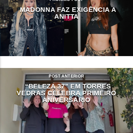
MADONNA FAZ EXIGÊNCIA A
ANITTA
POST ANTERIOR
“BELEZA 37” EM TORRES
VEDRAS CELEBRA PRIMEIRO
ANIVERSÁRIO