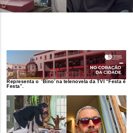
FAIXA ATUAL
TÍTULO
ARTISTA
ON FM
Representa o ‘Bino’ na telenovela da TVI “Festa é
Festa”.