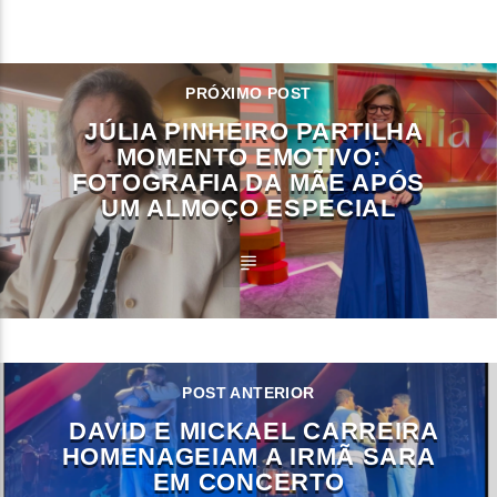
CONTINUE LENDO
PRÓXIMO POST
JÚLIA PINHEIRO PARTILHA
MOMENTO EMOTIVO:
FOTOGRAFIA DA MÃE APÓS
UM ALMOÇO ESPECIAL
POST ANTERIOR
DAVID E MICKAEL CARREIRA
HOMENAGEIAM A IRMÃ SARA
EM CONCERTO