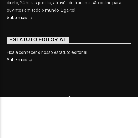
direto, 24 horas por dia, através de transmissão online para
ouvintes em todo o mundo. Liga-te!
Sabe mais
ESTATUTO EDITORIAL
Fica a conhecer o nosso estatuto editorial
Sabe mais
© 2023 On Fm, Todos os direitos reservados. Por
Slingshot
NOTÍCIAS
EVENTOS
VÍDEOS
CONTACTOS