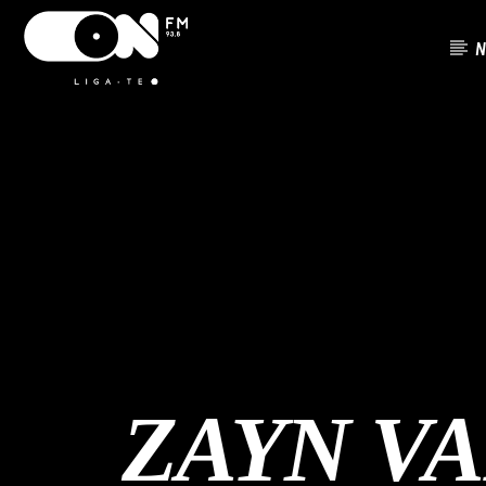
N
FAIXA A
ON FM
TÍTU
LIGA-TE
ARTIST
ZAYN V