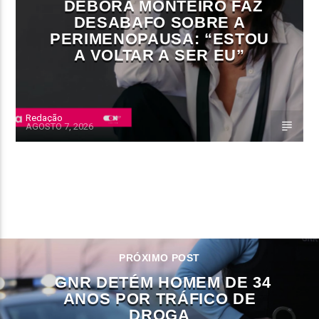
DÉBORA MONTEIRO FAZ
DESABAFO SOBRE A
PERIMENOPAUSA: “ESTOU
A VOLTAR A SER EU”
Redação
AGOSTO 7, 2026
CONTINUE LENDO
PRÓXIMO POST
GNR DETÉM HOMEM DE 34
ANOS POR TRÁFICO DE
DROGA