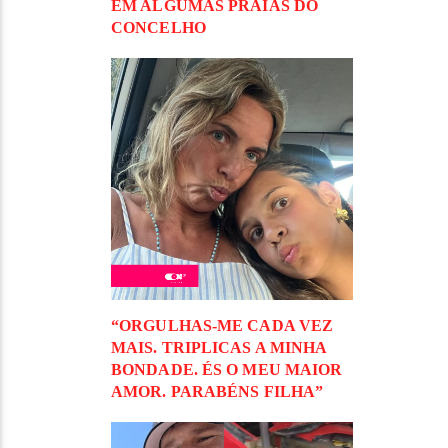
EM ALGUMAS PRAIAS DO
CONCELHO
“ORGULHAS-ME CADA VEZ
MAIS. TRIPLICAS A MINHA
BONDADE. ÉS O MEU MAIOR
AMOR. PARABÉNS FILHA”