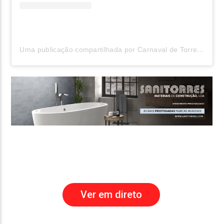
Uma publicação compartilhada por Carnaval de Torres Vedras (@carnavaldetorresvedras)
Ver em direto