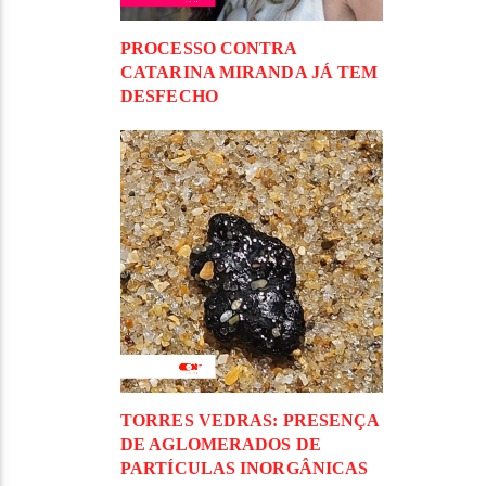
PROCESSO CONTRA
CATARINA MIRANDA JÁ TEM
DESFECHO
TORRES VEDRAS: PRESENÇA
DE AGLOMERADOS DE
PARTÍCULAS INORGÂNICAS