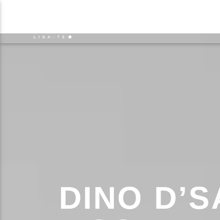
NOTÍCIAS
EVENTO
FAIXA 
ON FM
TÍT
LIGA-TE
ARTIS
DINO D’S