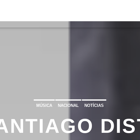
S
VÍDEOS
TORRES VEDRAS
CONT
ATUAL
ULO
TA
MÚSICA
NACIONAL
NOTÍCIAS
ANTIAGO DI