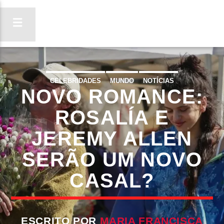
CELEBRIDADES
MUNDO
NOTÍCIAS
NOVO ROMANCE:
ON FM
LIGA-TE
ROSALÍA E
JEREMY ALLEN
SERÃO UM NOVO
CASAL?
ESCRITO POR
MARIA FRANCISCA