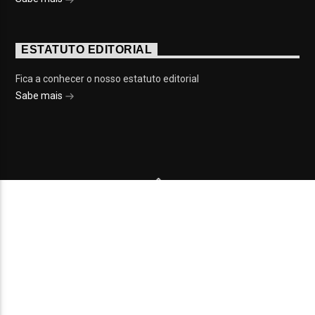
ESTATUTO EDITORIAL
Fica a conhecer o nosso estatuto editorial
Sabe mais
© 2023 On Fm, Todos os direitos reservados. Por
Slingshot
NOTÍCIAS
EVENTOS
VÍDEOS
CONTACTOS