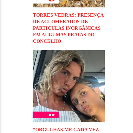
TORRES VEDRAS: PRESENÇA
DE AGLOMERADOS DE
PARTÍCULAS INORGÂNICAS
EM ALGUMAS PRAIAS DO
CONCELHO
“ORGULHAS-ME CADA VEZ