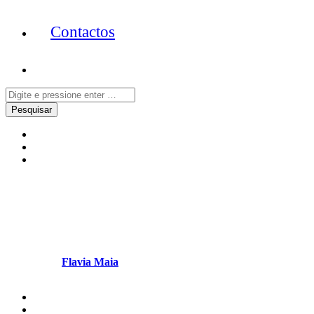
Contactos
Crime
Nacional
Notícias
Agente da PSP agredido no
metro
Escrito por
Flavia Maia
em Agosto 30, 2023