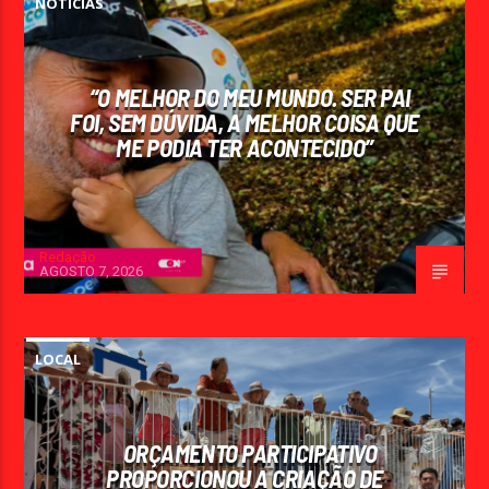
NOTÍCIAS
“O MELHOR DO MEU MUNDO. SER PAI
FOI, SEM DÚVIDA, A MELHOR COISA QUE
ME PODIA TER ACONTECIDO”
Redação
AGOSTO 7, 2026
LOCAL
ORÇAMENTO PARTICIPATIVO
PROPORCIONOU A CRIAÇÃO DE