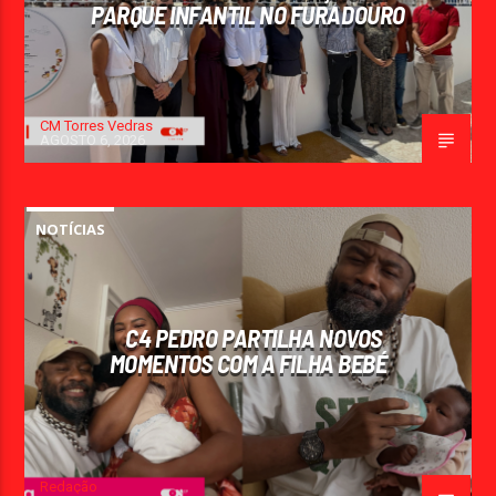
PARQUE INFANTIL NO FURADOURO
CM Torres Vedras
AGOSTO 6, 2026
NOTÍCIAS
C4 PEDRO PARTILHA NOVOS
MOMENTOS COM A FILHA BEBÉ
Redação