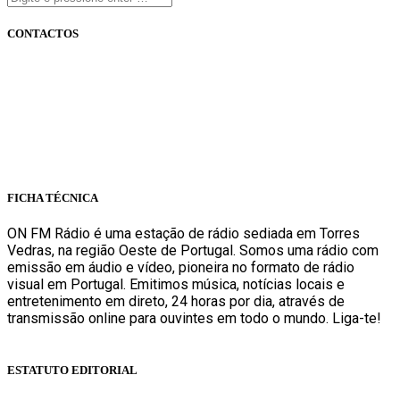
CONTACTOS
onfm.pt
261 322 318
geral@onfm.pt
Rua Ana Maria Bastos, Bloco 1, Lojas 7 e 8 - Torres Vedras
FICHA TÉCNICA
ON FM Rádio é uma estação de rádio sediada em Torres
Vedras, na região Oeste de Portugal. Somos uma rádio com
emissão em áudio e vídeo, pioneira no formato de rádio
visual em Portugal. Emitimos música, notícias locais e
entretenimento em direto, 24 horas por dia, através de
transmissão online para ouvintes em todo o mundo. Liga-te!
Sabe mais
ESTATUTO EDITORIAL