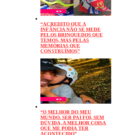
“ACREDITO QUE A
INFÂNCIA NÃO SE MEDE
PELOS BRINQUEDOS QUE
TEMOS, MAS PELAS
MEMÓRIAS QUE
CONSTRUÍMOS”
“O MELHOR DO MEU
MUNDO. SER PAI FOI, SEM
DÚVIDA, A MELHOR COISA
QUE ME PODIA TER
ACONTECIDO”