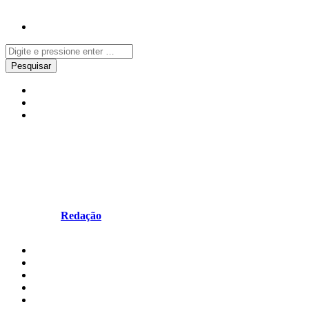
Notícias
Redes Sociais
Televisão
Salve-se Quem Puder voltou à
televisão
Escrito por
Redação
em Junho 19, 2023