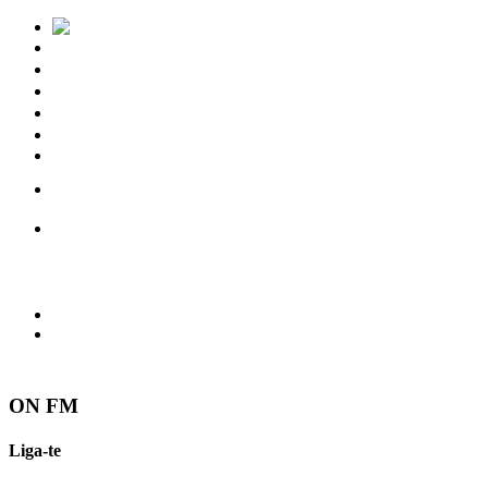
Notícias
Eventos
Vídeos
Torres Vedras
Contactos
ON FM
Liga-te