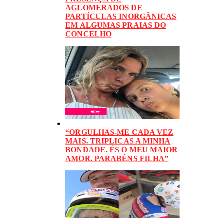
AGLOMERADOS DE
PARTÍCULAS INORGÂNICAS
EM ALGUMAS PRAIAS DO
CONCELHO
“ORGULHAS-ME CADA VEZ
MAIS. TRIPLICAS A MINHA
BONDADE. ÉS O MEU MAIOR
AMOR. PARABÉNS FILHA”